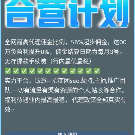
全网最高代理佣金比例，58%起步佣金，达00
万负盈利提升0%，佣金结算日期为每月3号。
无存提款手续费（行内最优最稳）
实力平台，诚邀—招商团seo,劫持,主播,推广团
队,一切有流量有渠有资源的个人,站长等合作。
福利待遇业内最高最稳， 代理政策全部真实有
效~