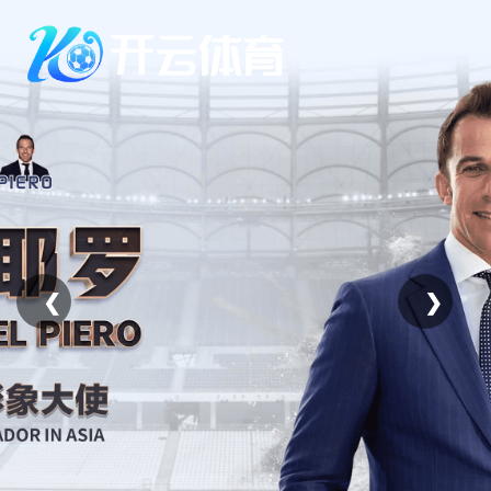
Skip
to
content
❮
❯