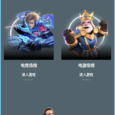
电竞场馆
电游场馆
进入游戏
进入游戏